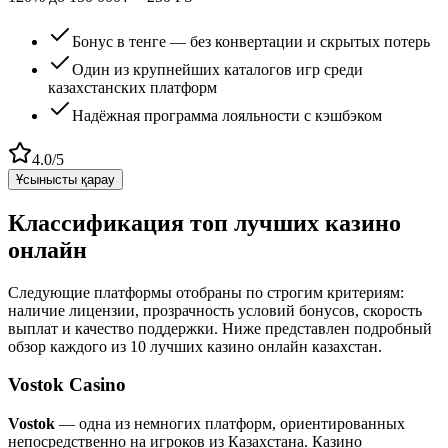
Бонус в тенге — без конвертации и скрытых потерь
Один из крупнейших каталогов игр среди
казахстанских платформ
Надёжная программа лояльности с кэшбэком
4.0
/5
Ұсынысты қарау
Классификация топ лучших казино
онлайн
Следующие платформы отобраны по строгим критериям:
наличие лицензии, прозрачность условий бонусов, скорость
выплат и качество поддержки. Ниже представлен подробный
обзор каждого из 10 лучших казино онлайн казахстан.
Vostok Casino
Vostok
— одна из немногих платформ, ориентированных
непосредственно на игроков из Казахстана. Казино