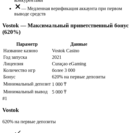
конкурентами
— Медленная верификация аккаунта при первом
выводе средств
Vostok — Максимальный приветственный бонус
(620%)
Параметр
Данные
Название казино
Vostok Casino
Год запуска
2021
Лицензия
Curaçao eGaming
Количество игр
более 3 000
Бонус
620% на первые депозиты
Минимальный депозит
1 000 ₸
Минимальный вывод
5 000 ₸
#
1
Vostok
620% на первые депозиты