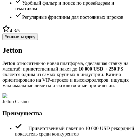
Удобный фильтр и поиск по провайдерам и
тематикам
Регулярные фриспины для постоянных игроков
4.3
/5
Ұсынысты қарау
Jetton
Jetton
относительно новая платформа, сделавшая ставку на
масштаб: приветственный пакет до
10 000 USD + 250 FS
является одним из самых крупных в индустрии. Казино
ориентировано на VIP-игроков и высокороллеров, ищущих
максимальные лимиты и эксклюзивные привилегии.
Jetton Casino
Преимущества
— Приветственный пакет до 10 000 USD рекордный
показатель среди конкурентов