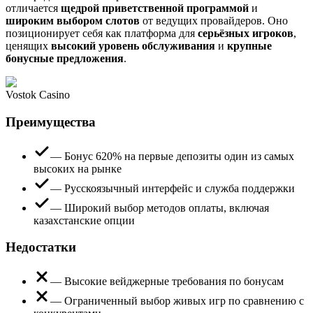
отличается
щедрой приветственной программой
и
широким выбором слотов
от ведущих провайдеров. Оно
позиционирует себя как платформа для
серьёзных игроков
,
ценящих
высокий уровень обслуживания
и
крупные
бонусные предложения
.
Vostok Casino
Преимущества
— Бонус 620% на первые депозиты один из самых
высоких на рынке
— Русскоязычный интерфейс и служба поддержки
— Широкий выбор методов оплаты, включая
казахстанские опции
Недостатки
— Высокие вейджерные требования по бонусам
— Ограниченный выбор живых игр по сравнению с