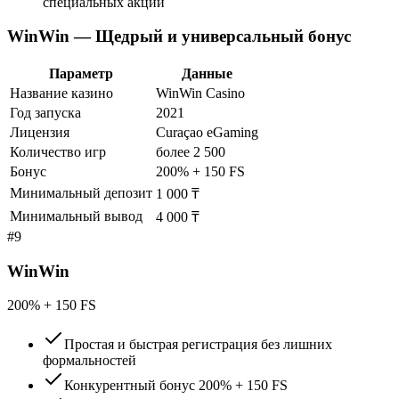
специальных акций
WinWin — Щедрый и универсальный бонус
Параметр
Данные
Название казино
WinWin Casino
Год запуска
2021
Лицензия
Curaçao eGaming
Количество игр
более 2 500
Бонус
200% + 150 FS
Минимальный депозит
1 000 ₸
Минимальный вывод
4 000 ₸
#
9
WinWin
200% + 150 FS
Простая и быстрая регистрация без лишних
формальностей
Конкурентный бонус 200% + 150 FS