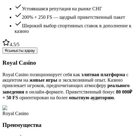
Устоявшаяся репутация на рынке СНГ
200% + 250 FS — щедрый приветственный пакет
Широкий выбор спортивных ставок в дополнение к
казино
4.5
/5
Ұсынысты қарау
Royal Casino
Royal Casino позиционирует себя как
элитная платформа
с
акцентом на
живые игры
и эксклюзивный опыт. Казино
привлекает игроков, предпочитающих атмосферу
реального
заведения
в онлайн-формате. Приветственный бонус
80 000₽
+ 50 FS
ориентирован на более
опытную аудиторию
.
Royal Casino
Преимущества