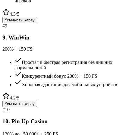
игроков
4.3
/5
Ұсынысты қарау
#
9
9. WinWin
200% + 150 FS
Простая и быстрая регистрация без лишних
формальностей
Конкурентный бонус 200% + 150 FS
Хорошая адаптация для мобильных устройств
4.2
/5
Ұсынысты қарау
#
10
10. Pin Up Casino
120% до 150 000₸ + 250 FS